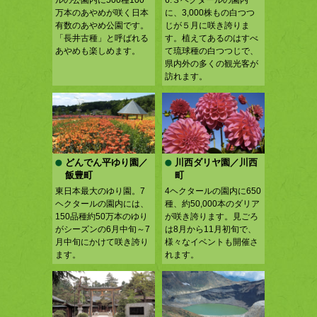
万本のあやめが咲く日本
に、3,000株もの白つつ
有数のあやめ公園です。
じが５月に咲き誇りま
「長井古種」と呼ばれる
す。植えてあるのはすべ
あやめも楽しめます。
て琉球種の白つつじで、
県内外の多くの観光客が
訪れます。
どんでん平ゆり園／
川西ダリヤ園／川西
飯豊町
町
東日本最大のゆり園。7
4ヘクタールの園内に650
ヘクタールの園内には、
種、約50,000本のダリア
150品種約50万本のゆり
が咲き誇ります。見ごろ
がシーズンの6月中旬～7
は8月から11月初旬で、
月中旬にかけて咲き誇り
様々なイベントも開催さ
ます。
れます。