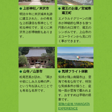
上杉神社／米沢市
蔵王のお釜／宮城県
蔵王町
明治９年に米沢城本丸跡
に建立された、かの有名
エメラルドグリーンの湖
な上杉謙信を祭神として
水が神秘的な輝きを放つ
祀る神社です。近くに米
円形の火口湖で、蔵王の
沢市上杉博物館もありま
シンボルです。上山市の
す。
エコーラインから見に行
く事ができます。
山寺／山形市
気球フライト体験
松尾芭蕉が訪れ、「閑さ
気球が飛ぶ南陽市は、雲
や岩にしみ入る蝉の声」
海で有名な街です。特別
という句を詠んだことで
な気候条件が揃うと、盆
も有名な名所です。
地一面が雲海で覆われま
す。おすすめは早朝の搭
乗です。
冒険の盆地 YAMAGATA
EXPERIENCE