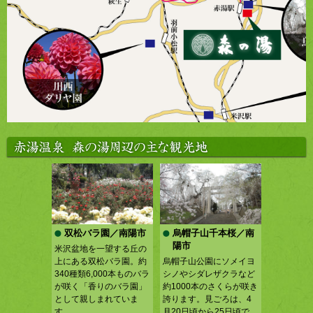
双松バラ園／南陽市
烏帽子山千本桜／南
陽市
米沢盆地を一望する丘の
上にある双松バラ園。約
烏帽子山公園にソメイヨ
340種類6,000本ものバラ
シノやシダレザクラなど
が咲く「香りのバラ園」
約1000本のさくらが咲き
として親しまれていま
誇ります。見ごろは、4
す。
月20日頃から25日頃で、