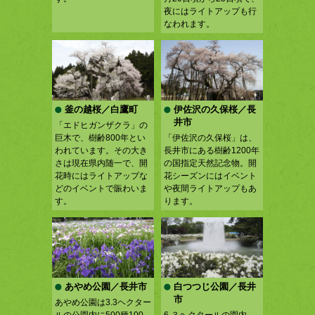
夜にはライトアップも行
なわれます。
釜の越桜／白鷹町
伊佐沢の久保桜／長
井市
「エドヒガンザクラ」の
巨木で、樹齢800年とい
「伊佐沢の久保桜」は、
われています。その大き
長井市にある樹齢1200年
さは現在県内随一で、開
の国指定天然記念物。開
花時にはライトアップな
花シーズンにはイベント
どのイベントで賑わいま
や夜間ライトアップもあ
す。
ります。
あやめ公園／長井市
白つつじ公園／長井
市
あやめ公園は3.3ヘクター
ルの公園内に500種100
6.３ヘクタールの園内