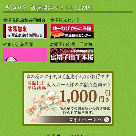
赤湯温泉旅館共同組合
赤湯観光センター
やまがた花回廊
烏帽子山公園 千本桜