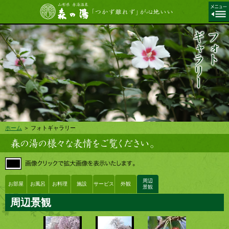
ホーム
＞ フォトギャラリー
周辺
お部屋
お風呂
お料理
施設
サービス
外観
景観
周辺景観