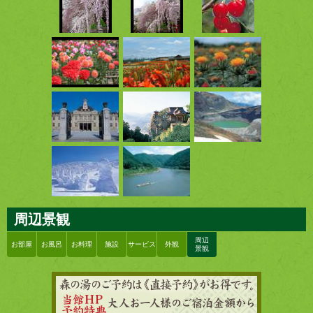
周辺景観
周辺
お部屋
お風呂
お料理
施設
サービス
外観
景観